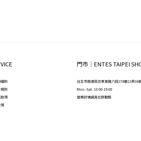
VICE
門市│ENTES TAIPEI SH
與細則
台北市南港區忠孝東路六段278巷22弄36
貨規則
Mon.-Sat. 13:00-19:00
權政策
營業詳情請見社群動態
政策