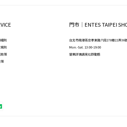
VICE
門市│ENTES TAIPEI SH
與細則
台北市南港區忠孝東路六段278巷22弄36
貨規則
Mon.-Sat. 13:00-19:00
權政策
營業詳情請見社群動態
政策