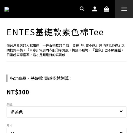
ENTES基礎款素色棉Tee
懂台灣夏天的人就知道，一件百搭款的 T 恤，要在『扎實不透』與『透氣舒適』之
間找到平衡，『單穿』告別內衣般的單薄感，挺括不鬆垮，『疊穿』也不顯臃腫，
日常超高穿搭率，這才是剛剛好的高質感！
指定商品，基礎款 買越多越划算！
NT$300
顏色
尺寸