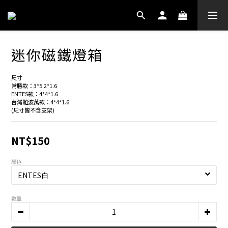
迷你磁鐵燈箱
尺寸
常勝款：3*5.2*1.6
ENTES款：4*4*1.6
台灣難波萬款：4*4*1.6
(尺寸皆不含支架)
NT$150
顏色
數量