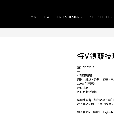
足球
CTFA
ENTES DESIGN
ENTES SELECT
特V領競技球
設計ADAX015
─
4項國際認證
原料、紗線、染整、剪裁、車
100%台灣製造
數位排版
可供客製化選擇
整套球衣含：前後號碼、隊伍
註：各項印刷LOGO 須提供.
加入官方line帳號ID→ @entes