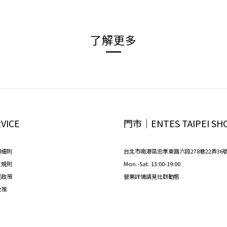
了解更多
VICE
門市│ENTES TAIPEI SH
與細則
台北市南港區忠孝東路六段278巷22弄36
貨規則
Mon.-Sat. 13:00-19:00
權政策
營業詳情請見社群動態
政策