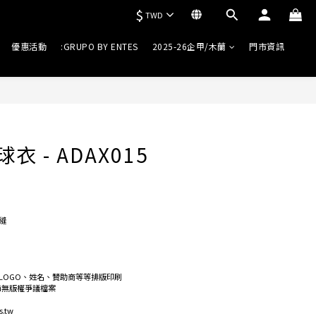
$
TWD
優惠活動
:GRUPO BY ENTES
2025-26企甲/木蘭
門市資訊
衣 - ADAX015
縫
LOGO、姓名、贊助商等等排版印刷
ai無版權爭議檔案
.tw