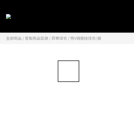
全部商品
/
客製商品型錄
/
昇華球衣
/
特V領競技球衣/褲