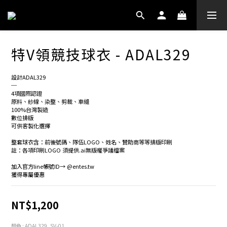
特V領競技球衣 - ADAL329
設計ADAL329
─
4項國際認證
原料、紗線、染整、剪裁、車縫
100%台灣製造
數位排版
可供客製化選擇
整套球衣含：前後號碼、隊伍LOGO、姓名、贊助商等等排版印刷
註：各項印刷LOGO 須提供.ai無版權爭議檔案
加入官方line帳號ID→ @entes.tw
獲得專屬優惠
NT$1,200
顏色
: ADAL329_SV-01