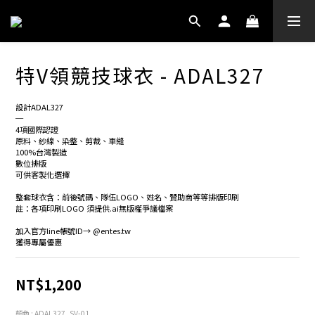
特V領競技球衣 - ADAL327
設計ADAL327
─
4項國際認證
原料、紗線、染整、剪裁、車縫
100%台灣製造
數位排版
可供客製化選擇
整套球衣含：前後號碼、隊伍LOGO、姓名、贊助商等等排版印刷
註：各項印刷LOGO 須提供.ai無版權爭議檔案
加入官方line帳號ID→ @entes.tw
獲得專屬優惠
NT$1,200
顏色
: ADAL327_SV-01