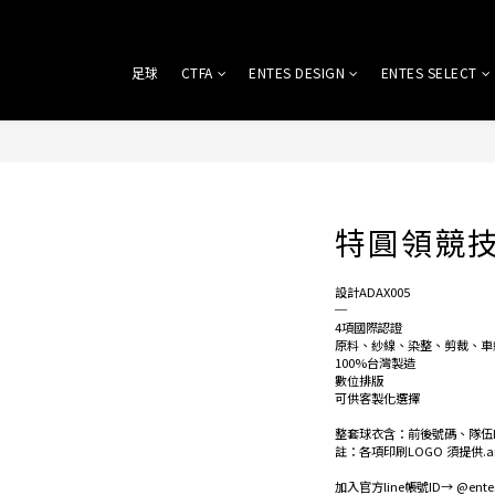
足球
CTFA
ENTES DESIGN
ENTES SELECT
特圓領競技球
設計ADAX005
─
4項國際認證
原料、紗線、染整、剪裁、車
100%台灣製造
數位排版
可供客製化選擇
整套球衣含：前後號碼、隊伍
註：各項印刷LOGO 須提供.
加入官方line帳號ID→ @entes