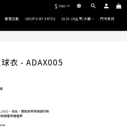
$
TWD
優惠活動
:GRUPO BY ENTES
2025-26企甲/木蘭
門市資訊
衣 - ADAX005
縫
LOGO、姓名、贊助商等等排版印刷
ai無版權爭議檔案
.tw