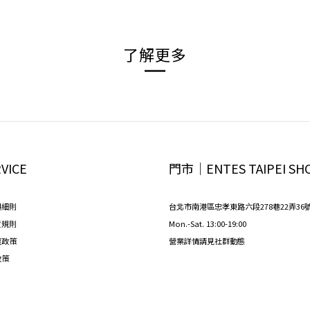
了解更多
VICE
門市│ENTES TAIPEI SH
與細則
台北市南港區忠孝東路六段278巷22弄36
貨規則
Mon.-Sat. 13:00-19:00
權政策
營業詳情請見社群動態
政策