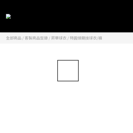
全部商品
/
客製商品型錄
/
昇華球衣
/
特圓領競技球衣/褲