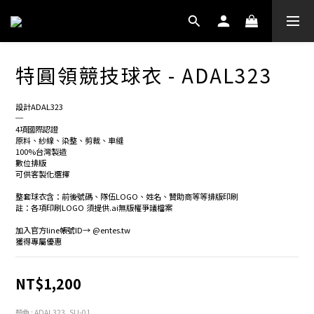
特圓領競技球衣 - ADAL323
設計ADAL323
─
4項國際認證
原料、紗線、染整、剪裁、車縫
100%台灣製造
數位排版
可供客製化選擇
整套球衣含：前後號碼、隊伍LOGO、姓名、贊助商等等排版印刷
註：各項印刷LOGO 須提供.ai無版權爭議檔案
加入官方line帳號ID→ @entes.tw
獲得專屬優惠
NT$1,200
顏色
: ADAL323_SU-01