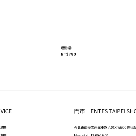
運動帽T
NT$780
VICE
門市│ENTES TAIPEI SH
與細則
台北市南港區忠孝東路六段278巷22弄36
貨規則
Mon.-Sat. 13:00-19:00