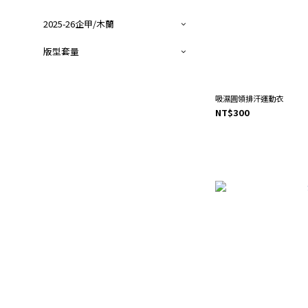
2025-26企甲/木蘭
版型套量
吸濕圓領排汗運動衣
NT$300