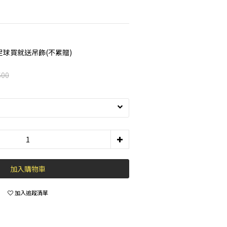
球買就送吊飾(不累贈)
600
加入購物車
加入追蹤清單