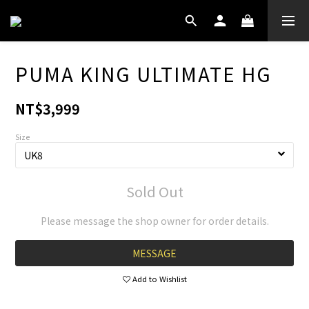
PUMA KING ULTIMATE HG
NT$3,999
Size
Sold Out
Please message the shop owner for order details.
MESSAGE
Add to Wishlist