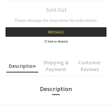
Sold Out
Please message the shop owner for order details.
MESSAGE
Add to Wishlist
Shipping &
Customer
Description
Payment
Reviews
Description