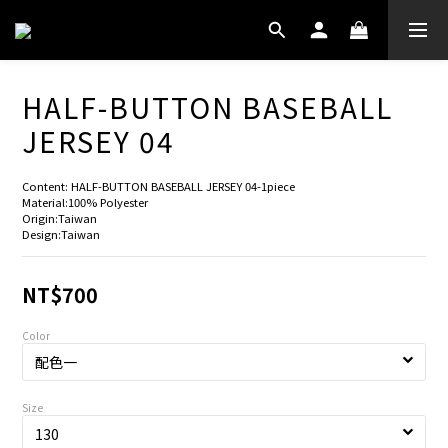
HALF-BUTTON BASEBALL
JERSEY 04
Content: HALF-BUTTON BASEBALL JERSEY 04-1piece
Material:100% Polyester
Origin:Taiwan
Design:Taiwan
NT$700
Color
Size