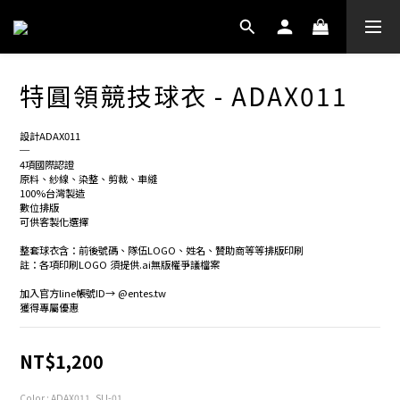
特圓領競技球衣 - ADAX011
設計ADAX011
─
4項國際認證
原料、紗線、染整、剪裁、車縫
100%台灣製造
數位排版
可供客製化選擇
整套球衣含：前後號碼、隊伍LOGO、姓名、贊助商等等排版印刷
註：各項印刷LOGO 須提供.ai無版權爭議檔案
加入官方line帳號ID→ @entes.tw
獲得專屬優惠
NT$1,200
Color
: ADAX011_SU-01