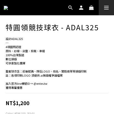
特圓領競技球衣 - ADAL325
設計ADAL325
─
4項國際認證
原料、紗線、染整、剪裁、車縫
100%台灣製造
數位排版
可供客製化選擇
整套球衣含：前後號碼、隊伍LOGO、姓名、贊助商等等排版印刷
註：各項印刷LOGO 須提供.ai無版權爭議檔案
加入官方line帳號ID→ @entes.tw
獲得專屬優惠
NT$1,200
Color
: ADAL325_SU-01